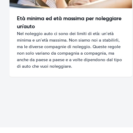
Età minima ed età massima per noleggiare
un'auto
Nel noleggio auto ci sono dei limiti di età: un’età
minima e un’età massima. Non siamo noi a stabilirli,
ma le diverse compagnie di noleggio. Queste regole
non solo variano da compagnia a compagnia, ma
anche da paese a paese e a volte dipendono dal tipo
di auto che vuoi noleggiare.