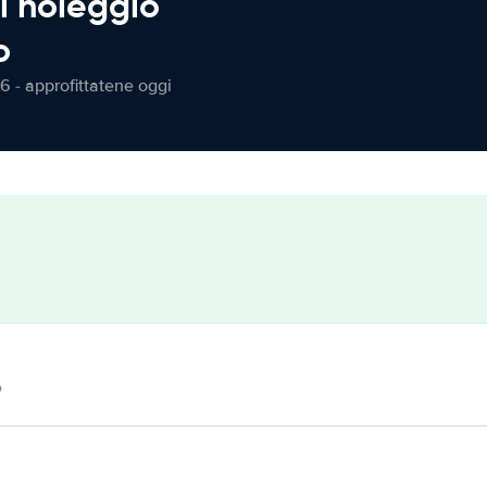
l noleggio
o
6 - approfittatene oggi
o