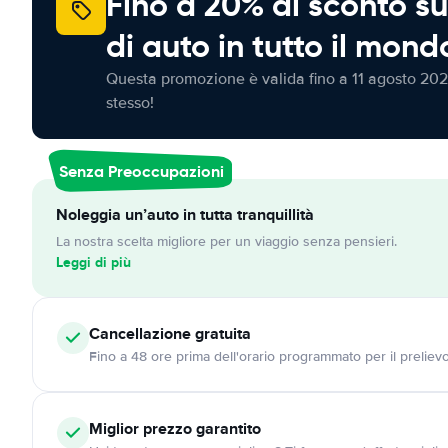
Fino a 20% di sconto su
di auto in tutto il mond
Questa promozione è valida fino a 11 agosto 202
stesso!
Senza Preoccupazioni
Noleggia un’auto in tutta tranquillità
La nostra scelta migliore per un viaggio senza pensieri.
Leggi di più
Cancellazione
gratuita
Fino a 48 ore prima dell'orario programmato per il preliev
Miglior prezzo garantito