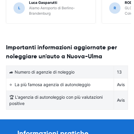
Luca Gasparutti
ROD
L
Alamo Aeroporto di Berlino-
R
GLOB
Brandenburg
Colo
Importanti informazioni aggiornate per
noleggiare un'auto a Nuova-Ulma
🚙 Numero di agenzie di noleggio
13
⭐ La più famosa agenzia di autonoleggio
Avis
🏆 L'agenzia di autonoleggio con più valutazioni
Avis
positive
Informazioni pratiche