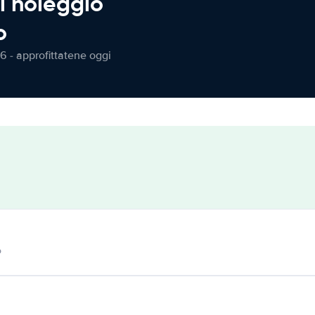
l noleggio
o
6 - approfittatene oggi
o