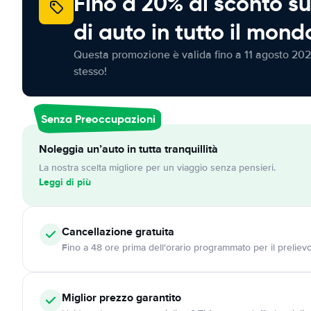
Fino a 20% di sconto su
di auto in tutto il mond
Questa promozione è valida fino a 11 agosto 202
stesso!
Senza Preoccupazioni
Noleggia un’auto in tutta tranquillità
La nostra scelta migliore per un viaggio senza pensieri.
Leggi di più
Cancellazione
gratuita
Fino a 48 ore prima dell'orario programmato per il preliev
Miglior prezzo garantito