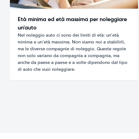
Età minima ed età massima per noleggiare
un'auto
Nel noleggio auto ci sono dei limiti di età: un’età
minima e un’età massima. Non siamo noi a stabilirli,
ma le diverse compagnie di noleggio. Queste regole
non solo variano da compagnia a compagnia, ma
anche da paese a paese e a volte dipendono dal tipo
di auto che vuoi noleggiare.