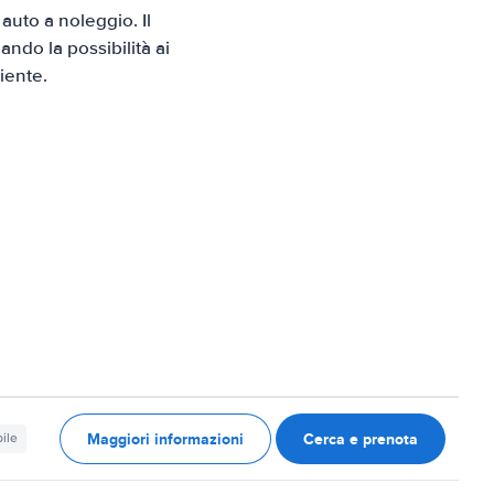
uto a noleggio. Il
ndo la possibilità ai
iente.
Maggiori informazioni
Cerca e prenota
ile