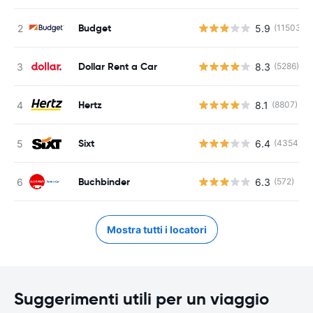
Budget
5.9
(11503)
Dollar Rent a Car
8.3
(5286)
Hertz
8.1
(8807)
Sixt
6.4
(4354)
Buchbinder
6.3
(572)
Mostra tutti i locatori
Suggerimenti utili per un viaggio