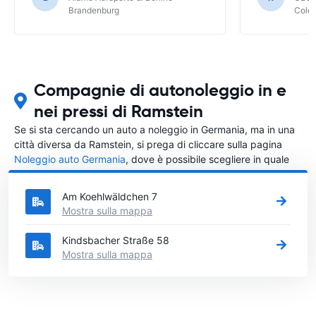
Brandenburg
Colo
Compagnie di autonoleggio in e
nei pressi di Ramstein
Se si sta cercando un auto a noleggio in Germania, ma in una
città diversa da Ramstein, si prega di cliccare sulla pagina
Noleggio auto Germania
, dove è possibile scegliere in quale
città in Germania si vuole noleggiare l'auto.
Am Koehlwäldchen 7
Mostra sulla mappa
Kindsbacher Straße 58
Mostra sulla mappa