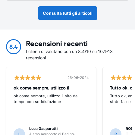
Consulta tutti gli articoli
Recensioni recenti
8.4
I clienti ci valutano con un 8.4/10 su 107913
recensioni
26-06-2024
ok come sempre, utilizzo il
Tutto ok, a
ok come sempre, utilizzo il sito da
Tutto ok, anc
tempo con soddisfazione
stato facile 
Luca Gasparutti
ROD
L
Alamo Aeroporto di Berlino-
R
GLOB