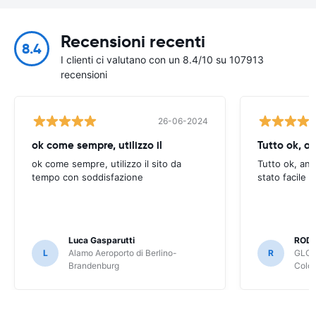
Recensioni recenti
8.4
I clienti ci valutano con un 8.4/10 su 107913
recensioni
26-06-2024
ok come sempre, utilizzo il
Tutto ok, a
ok come sempre, utilizzo il sito da
Tutto ok, anc
tempo con soddisfazione
stato facile 
Luca Gasparutti
ROD
L
Alamo Aeroporto di Berlino-
R
GLOB
Brandenburg
Colo