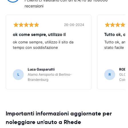
recensioni
26-06-2024
ok come sempre, utilizzo il
Tutto ok, a
ok come sempre, utilizzo il sito da
Tutto ok, anc
tempo con soddisfazione
stato facile 
Luca Gasparutti
ROD
L
Alamo Aeroporto di Berlino-
R
GLOB
Brandenburg
Colo
Importanti informazioni aggiornate per
noleggiare un'auto a Rhede