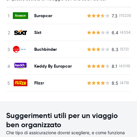
Europcar
7.3
(10239)
Sixt
6.4
(4354)
Buchbinder
6.3
(572)
Keddy By Europcar
8.1
(4316)
Flizzr
8.5
(479)
Suggerimenti utili per un viaggio
ben organizzato
Che tipo di assicurazione dovrei scegliere, e come funziona