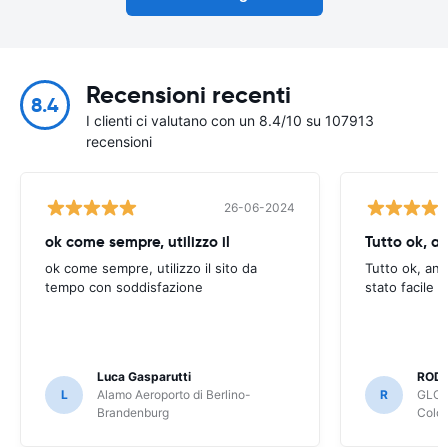
Recensioni recenti
8.4
I clienti ci valutano con un 8.4/10 su 107913
recensioni
26-06-2024
ok come sempre, utilizzo il
Tutto ok, a
ok come sempre, utilizzo il sito da
Tutto ok, anc
tempo con soddisfazione
stato facile 
Luca Gasparutti
ROD
L
Alamo Aeroporto di Berlino-
R
GLOB
Brandenburg
Colo