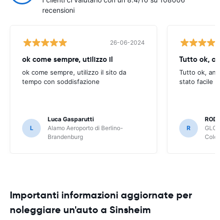
recensioni
26-06-2024
ok come sempre, utilizzo il
Tutto ok, a
ok come sempre, utilizzo il sito da
Tutto ok, anc
tempo con soddisfazione
stato facile 
Luca Gasparutti
ROD
L
Alamo Aeroporto di Berlino-
R
GLOB
Brandenburg
Colo
Importanti informazioni aggiornate per
noleggiare un'auto a Sinsheim