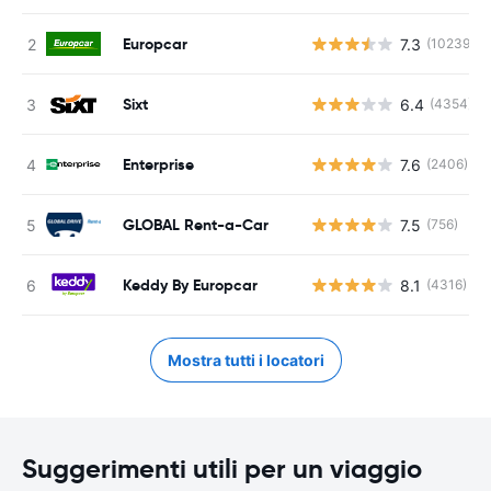
Europcar
7.3
(10239)
Sixt
6.4
(4354)
Enterprise
7.6
(2406)
GLOBAL Rent-a-Car
7.5
(756)
Keddy By Europcar
8.1
(4316)
Mostra tutti i locatori
Suggerimenti utili per un viaggio