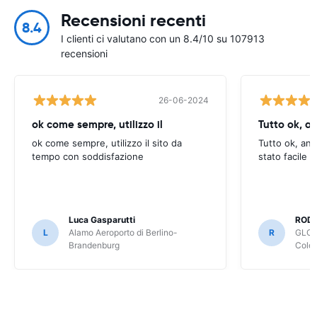
Recensioni recenti
8.4
I clienti ci valutano con un 8.4/10 su 107913
recensioni
26-06-2024
ok come sempre, utilizzo il
Tutto ok, a
ok come sempre, utilizzo il sito da
Tutto ok, anc
tempo con soddisfazione
stato facile 
Luca Gasparutti
ROD
L
Alamo Aeroporto di Berlino-
R
GLOB
Brandenburg
Colo