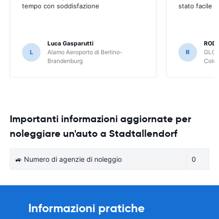
tempo con soddisfazione
stato facile 
Luca Gasparutti
ROD
L
Alamo Aeroporto di Berlino-
R
GLOB
Brandenburg
Colo
Importanti informazioni aggiornate per
noleggiare un'auto a Stadtallendorf
🚙 Numero di agenzie di noleggio
0
Informazioni pratiche