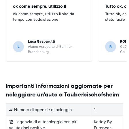
ok come sempre, utilizzo il
Tutto ok, a
ok come sempre, utilizzo il sito da
Tutto ok, anc
tempo con soddisfazione
stato facile 
Luca Gasparutti
ROD
L
Alamo Aeroporto di Berlino-
R
GLOB
Brandenburg
Colo
Importanti informazioni aggiornate per
noleggiare un'auto a Tauberbischofsheim
🚙 Numero di agenzie di noleggio
1
🏆 L'agenzia di autonoleggio con più
Keddy By
valutazioni positive
Europcar