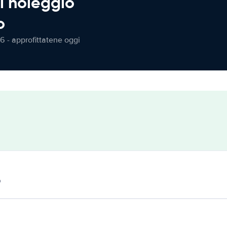
l noleggio
o
6 - approfittatene oggi
o