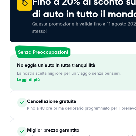
Fino a 20% di sconto su
di auto in tutto il mond
Questa promozione è valida fino a 11 agosto 202
stesso!
Senza Preoccupazioni
Noleggia un’auto in tutta tranquillità
La nostra scelta migliore per un viaggio senza pensieri.
Leggi di più
Cancellazione
gratuita
Fino a 48 ore prima dell'orario programmato per il preliev
Miglior prezzo garantito