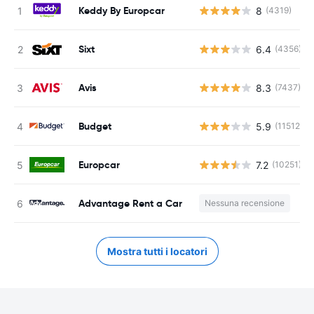
Keddy By Europcar
8
(4319)
Sixt
6.4
(4356)
Avis
8.3
(7437)
Budget
5.9
(11512)
Europcar
7.2
(10251)
Advantage Rent a Car
Nessuna recensione
Mostra tutti i locatori