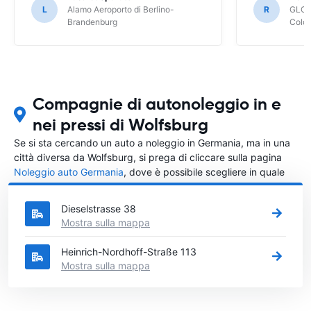
L
Alamo Aeroporto di Berlino-
R
GLOB
Brandenburg
Colo
Compagnie di autonoleggio in e
nei pressi di Wolfsburg
Se si sta cercando un auto a noleggio in Germania, ma in una
città diversa da Wolfsburg, si prega di cliccare sulla pagina
Noleggio auto Germania
, dove è possibile scegliere in quale
città in Germania si vuole noleggiare l'auto.
Dieselstrasse 38
Mostra sulla mappa
Heinrich-Nordhoff-Straße 113
Mostra sulla mappa