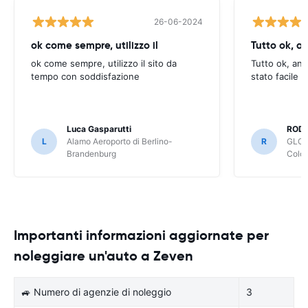
26-06-2024
ok come sempre, utilizzo il
Tutto ok, a
ok come sempre, utilizzo il sito da
Tutto ok, anc
tempo con soddisfazione
stato facile 
Luca Gasparutti
ROD
L
Alamo Aeroporto di Berlino-
R
GLOB
Brandenburg
Colo
Importanti informazioni aggiornate per
noleggiare un'auto a Zeven
🚙 Numero di agenzie di noleggio
3