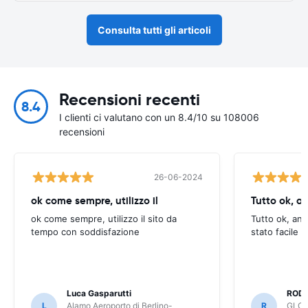
Consulta tutti gli articoli
Recensioni recenti
8.4
I clienti ci valutano con un 8.4/10 su 108006
recensioni
26-06-2024
ok come sempre, utilizzo il
Tutto ok, a
ok come sempre, utilizzo il sito da
Tutto ok, anc
tempo con soddisfazione
stato facile 
Luca Gasparutti
ROD
L
Alamo Aeroporto di Berlino-
R
GLOB