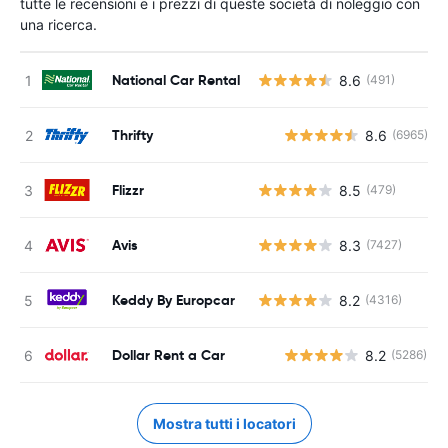
tutte le recensioni e i prezzi di queste società di noleggio con
una ricerca.
National Car Rental
8.6
(491)
Thrifty
8.6
(6965)
Flizzr
8.5
(479)
Avis
8.3
(7427)
Keddy By Europcar
8.2
(4316)
Dollar Rent a Car
8.2
(5286)
Mostra tutti i locatori