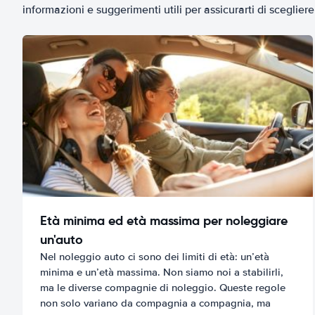
informazioni e suggerimenti utili per assicurarti di scegliere 
Età minima ed età massima per noleggiare
un'auto
Nel noleggio auto ci sono dei limiti di età: un’età
minima e un’età massima. Non siamo noi a stabilirli,
ma le diverse compagnie di noleggio. Queste regole
non solo variano da compagnia a compagnia, ma