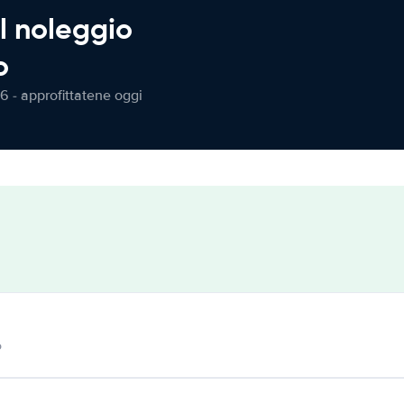
l noleggio
o
6 - approfittatene oggi
o