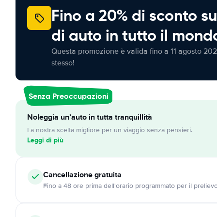
Fino a 20% di sconto su
di auto in tutto il mond
Questa promozione è valida fino a 11 agosto 202
stesso!
Senza Preoccupazioni
Noleggia un’auto in tutta tranquillità
La nostra scelta migliore per un viaggio senza pensieri.
Leggi di più
Cancellazione
gratuita
Fino a 48 ore prima dell'orario programmato per il preliev