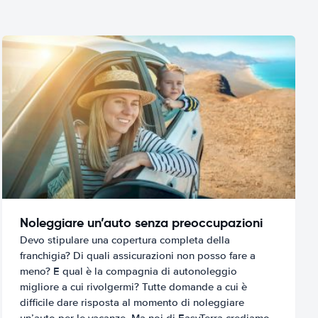
Noleggiare un’auto senza preoccupazioni
Devo stipulare una copertura completa della
franchigia? Di quali assicurazioni non posso fare a
meno? E qual è la compagnia di autonoleggio
migliore a cui rivolgermi? Tutte domande a cui è
difficile dare risposta al momento di noleggiare
un’auto per le vacanze. Ma noi di EasyTerra crediamo