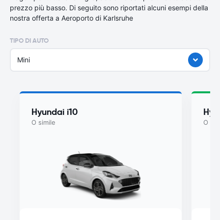
prezzo più basso. Di seguito sono riportati alcuni esempi della
nostra offerta a Aeroporto di Karlsruhe
TIPO DI AUTO
Mini
Hyundai i10
Hyu
O simile
O sim