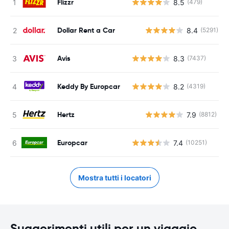
Flizzr
8.5
(479)
Dollar Rent a Car
8.4
(5291)
Avis
8.3
(7437)
Keddy By Europcar
8.2
(4319)
Hertz
7.9
(8812)
Europcar
7.4
(10251)
Mostra tutti i locatori
Suggerimenti utili per un viaggio