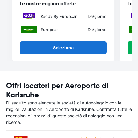
Le nostre migliori offerte
Le n
Keddy By Europcar
Da
/giorno
Europcar
Da
/giorno
Seleziona
Offri locatori per Aeroporto di
Karlsruhe
Di seguito sono elencate le società di autonoleggio con le
migliori valutazioni in Aeroporto di Karlsruhe. Confronta tutte le
recensioni e i prezzi di queste società di noleggio con una
ricerca.