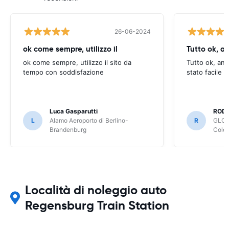
26-06-2024
ok come sempre, utilizzo il
Tutto ok, a
ok come sempre, utilizzo il sito da
Tutto ok, anc
tempo con soddisfazione
stato facile 
Luca Gasparutti
ROD
L
Alamo Aeroporto di Berlino-
R
GLOB
Brandenburg
Colo
Località di noleggio auto
Regensburg Train Station