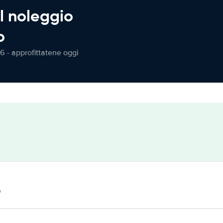
l noleggio
o
6 - approfittatene oggi
o