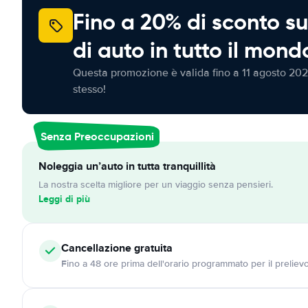
Fino a 20% di sconto su
di auto in tutto il mond
Questa promozione è valida fino a 11 agosto 202
stesso!
Senza Preoccupazioni
Noleggia un’auto in tutta tranquillità
La nostra scelta migliore per un viaggio senza pensieri.
Leggi di più
Cancellazione
gratuita
Fino a 48 ore prima dell'orario programmato per il preliev