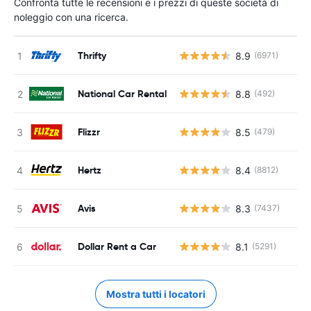
Confronta tutte le recensioni e i prezzi di queste società di
noleggio con una ricerca.
Thrifty
8.9
(6971)
National Car Rental
8.8
(492)
Flizzr
8.5
(479)
Hertz
8.4
(8812)
Avis
8.3
(7437)
Dollar Rent a Car
8.1
(5291)
Mostra tutti i locatori