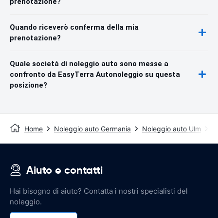
prenotazione?
Quando riceverò conferma della mia
prenotazione?
Quale società di noleggio auto sono messe a
confronto da EasyTerra Autonoleggio su questa
posizione?
Home
Noleggio auto Germania
Noleggio auto Ulm
U
Aiuto e contatti
Hai bisogno di aiuto? Contatta i nostri specialisti del
noleggio.