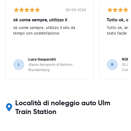
26-06-2024
ok come sempre, utilizzo il
Tutto ok, a
ok come sempre, utilizzo il sito da
Tutto ok, anc
tempo con soddisfazione
stato facile 
Luca Gasparutti
ROD
L
Alamo Aeroporto di Berlino-
R
GLOB
Brandenburg
Colo
Località di noleggio auto Ulm
Train Station