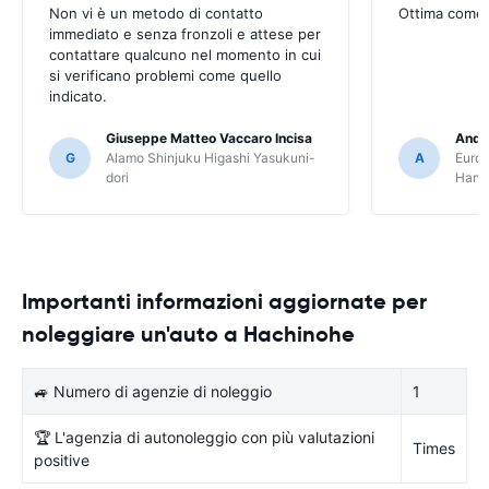
Non vi è un metodo di contatto
Ottima come
immediato e senza fronzoli e attese per
contattare qualcuno nel momento in cui
si verificano problemi come quello
indicato.
Giuseppe Matteo Vaccaro Incisa
Andr
G
Alamo Shinjuku Higashi Yasukuni-
A
Europ
dori
Hane
Importanti informazioni aggiornate per
noleggiare un'auto a Hachinohe
🚙 Numero di agenzie di noleggio
1
🏆 L'agenzia di autonoleggio con più valutazioni
Times
positive