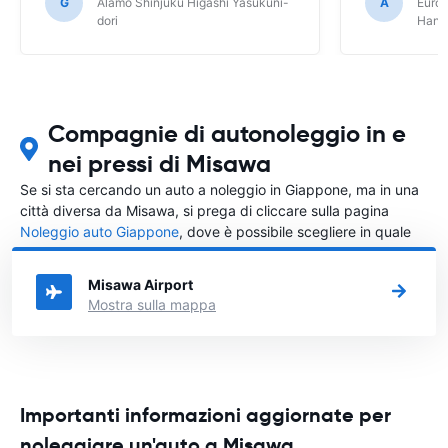
G
Alamo Shinjuku Higashi Yasukuni-
A
Europ
dori
Hane
Compagnie di autonoleggio in e
nei pressi di Misawa
Se si sta cercando un auto a noleggio in Giappone, ma in una
città diversa da Misawa, si prega di cliccare sulla pagina
Noleggio auto Giappone
, dove è possibile scegliere in quale
città in Giappone si vuole noleggiare l'auto.
Misawa Airport
Mostra sulla mappa
Importanti informazioni aggiornate per
noleggiare un'auto a Misawa