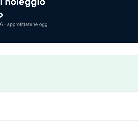
l noleggio
o
6 - approfittatene oggi
o