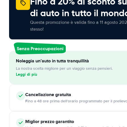
Fino a 20% di sconto su
di auto in tutto il mond
Questa promozione è valida fino a 11 agosto 202
stesso!
Senza Preoccupazioni
Noleggia un’auto in tutta tranquillità
La nostra scelta migliore per un viaggio senza pensieri.
Leggi di più
Cancellazione
gratuita
Fino a 48 ore prima dell'orario programmato per il preliev
Miglior prezzo garantito