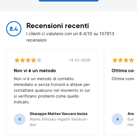
Recensioni recenti
8.4
I clienti ci valutano con un 8.4/10 su 107913
recensioni
14-01-2026
Non vi è un metodo
Ottima com
Non vi è un metodo di contatto
Ottima come
immediato e senza fronzoli e attese per
contattare qualcuno nel momento in cui
si verificano problemi come quello
indicato.
Giuseppe Matteo Vaccaro Incisa
Andr
G
Alamo Shinjuku Higashi Yasukuni-
A
Europ
dori
Hane