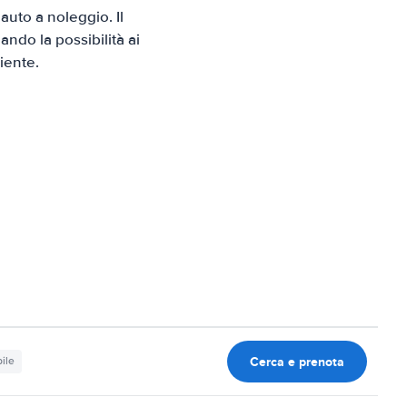
uto a noleggio. Il
ndo la possibilità ai
iente.
Cerca e prenota
ile