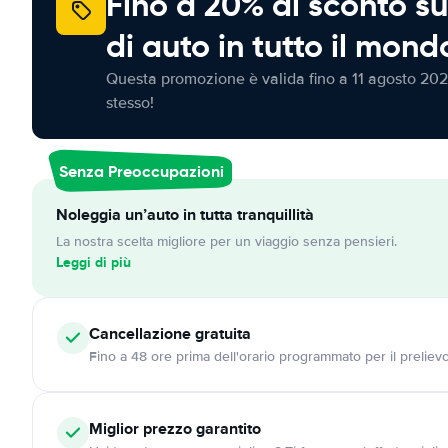
Fino a 20% di sconto su
di auto in tutto il mond
Questa promozione è valida fino a 11 agosto 202
stesso!
Senza Preoccupazioni
Noleggia un’auto in tutta tranquillità
La nostra scelta migliore per un viaggio senza pensieri.
Leggi di più
Cancellazione
gratuita
Fino a 48 ore prima dell'orario programmato per il preliev
Miglior prezzo garantito