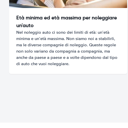
Età minima ed età massima per noleggiare
un'auto
Nel noleggio auto ci sono dei limiti di età: un’età
minima e un’età massima. Non siamo noi a stabilirli,
ma le diverse compagnie di noleggio. Queste regole
non solo variano da compagnia a compagnia, ma
anche da paese a paese e a volte dipendono dal tipo
di auto che vuoi noleggiare.