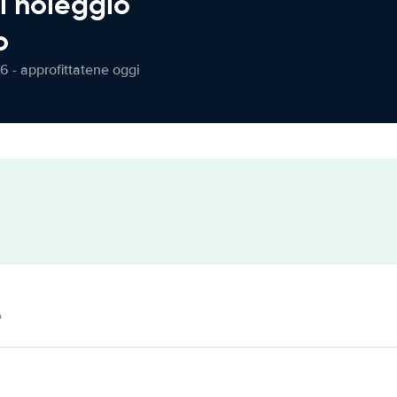
l noleggio
o
6 - approfittatene oggi
o