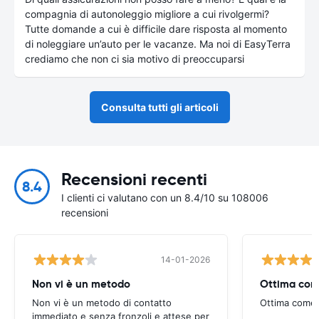
compagnia di autonoleggio migliore a cui rivolgermi?
Tutte domande a cui è difficile dare risposta al momento
di noleggiare un’auto per le vacanze. Ma noi di EasyTerra
crediamo che non ci sia motivo di preoccuparsi
Consulta tutti gli articoli
Recensioni recenti
8.4
I clienti ci valutano con un 8.4/10 su 108006
recensioni
14-01-2026
Non vi è un metodo
Ottima com
Non vi è un metodo di contatto
Ottima come
immediato e senza fronzoli e attese per