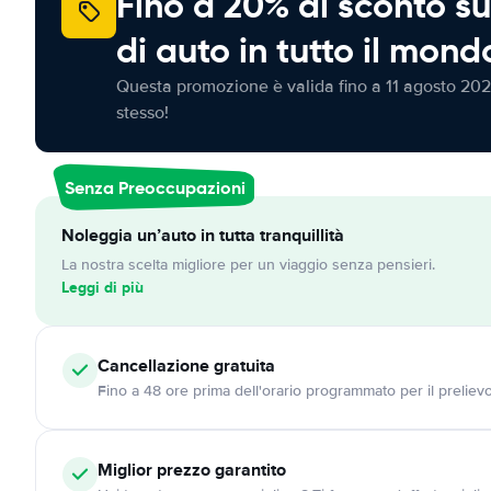
Fino a 20% di sconto su
di auto in tutto il mond
Questa promozione è valida fino a 11 agosto 202
stesso!
Senza Preoccupazioni
Noleggia un’auto in tutta tranquillità
La nostra scelta migliore per un viaggio senza pensieri.
Leggi di più
Cancellazione
gratuita
Fino a 48 ore prima dell'orario programmato per il preliev
Miglior prezzo garantito