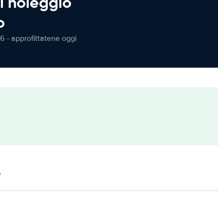
l noleggio
o
6 - approfittatene oggi
o