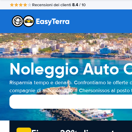
8.4
Recensioni dei clienti
/ 10
Noleggio Auto 
Risparmia tempo e denaro. Confrontiamo le offerte d
compagnie di autonoleggio a Chersonissos al posto 