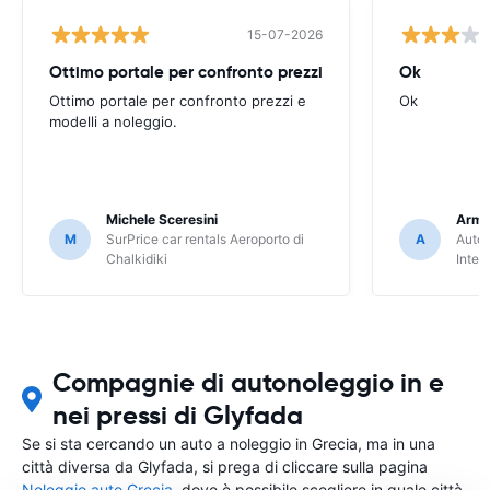
15-07-2026
Ottimo portale per confronto prezzi
Ok
Ottimo portale per confronto prezzi e
Ok
modelli a noleggio.
Michele Sceresini
Arma
M
SurPrice car rentals Aeroporto di
A
Autou
Chalkidiki
Inter
Compagnie di autonoleggio in e
nei pressi di Glyfada
Se si sta cercando un auto a noleggio in Grecia, ma in una
città diversa da Glyfada, si prega di cliccare sulla pagina
Noleggio auto Grecia
, dove è possibile scegliere in quale città