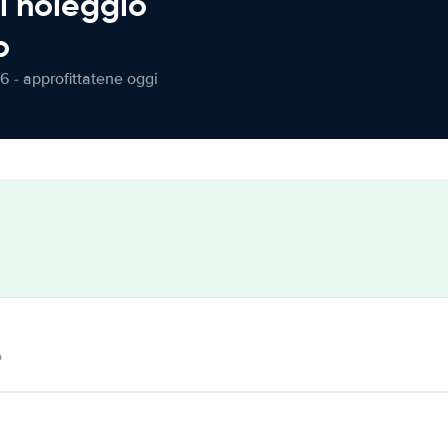
l noleggio
o
6 - approfittatene oggi
o