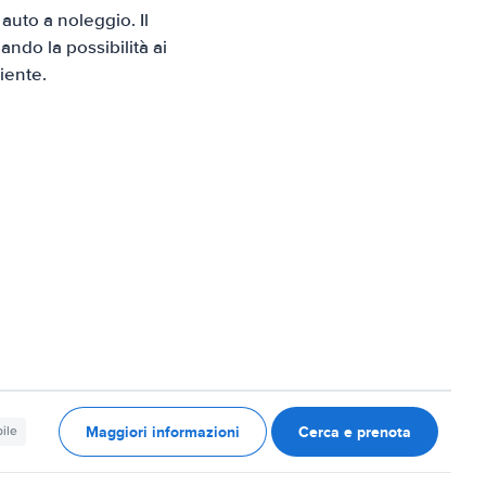
uto a noleggio. Il
ndo la possibilità ai
iente.
Maggiori informazioni
Cerca e prenota
ile