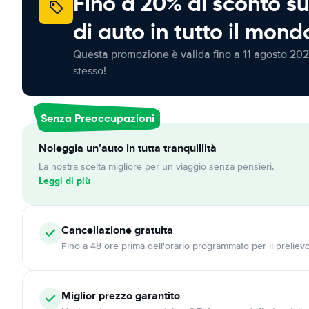
Fino a 20% di sconto su
di auto in tutto il mond
Questa promozione è valida fino a 11 agosto 202
stesso!
Senza Preoccupazioni
Noleggia un’auto in tutta tranquillità
La nostra scelta migliore per un viaggio senza pensieri.
Leggi di più
Cancellazione
gratuita
Fino a 48 ore prima dell'orario programmato per il preliev
Miglior prezzo garantito