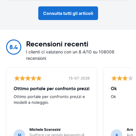
Consulta tutti gli articoli
Recensioni recenti
8.4
I clienti ci valutano con un 8.4/10 su 108006
recensioni
15-07-2026
Ottimo portale per confronto prezzi
Ok
Ottimo portale per confronto prezzi e
Ok
modelli a noleggio.
Michele Sceresini
Arma
M
SurPrice car rentals Aeroporto di
A
Autou