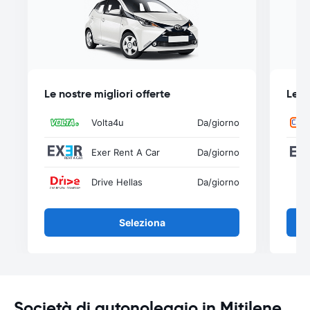
Le nostre migliori offerte
Le n
Volta4u
Da
/giorno
Exer Rent A Car
Da
/giorno
Drive Hellas
Da
/giorno
Seleziona
Società di autonoleggio in Mitilene