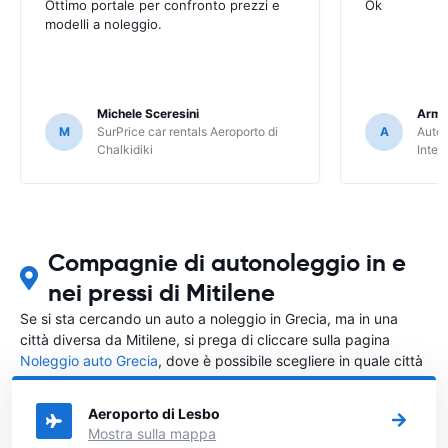
Ottimo portale per confronto prezzi e
Ok
modelli a noleggio.
Michele Sceresini
Arma
M
SurPrice car rentals Aeroporto di
A
Autou
Chalkidiki
Inter
Compagnie di autonoleggio in e
nei pressi di Mitilene
Se si sta cercando un auto a noleggio in Grecia, ma in una
città diversa da Mitilene, si prega di cliccare sulla pagina
Noleggio auto Grecia
, dove è possibile scegliere in quale città
in Grecia si vuole noleggiare l'auto.
Aeroporto di Lesbo
Mostra sulla mappa