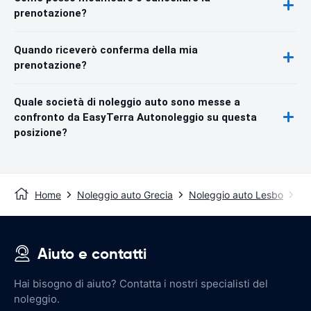
prenotazione?
Quando riceverò conferma della mia
prenotazione?
Quale società di noleggio auto sono messe a
confronto da EasyTerra Autonoleggio su questa
posizione?
Home
Noleggio auto Grecia
Noleggio auto Lesbo
No
Aiuto e contatti
Hai bisogno di aiuto? Contatta i nostri specialisti del
noleggio.