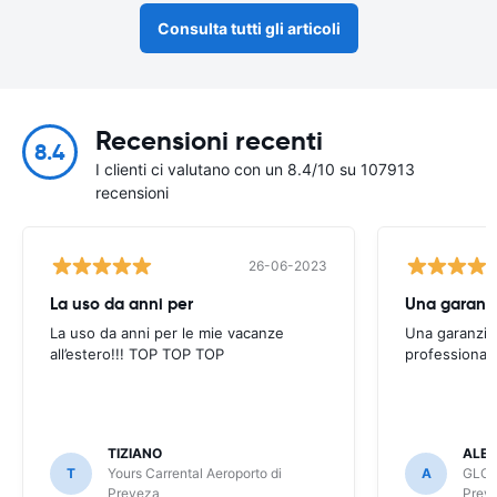
Consulta tutti gli articoli
Recensioni recenti
8.4
I clienti ci valutano con un 8.4/10 su 107913
recensioni
26-06-2023
La uso da anni per
Una garanzi
La uso da anni per le mie vacanze
Una garanzia 
all’estero!!! TOP TOP TOP
professionali
TIZIANO
ALES
T
Yours Carrental Aeroporto di
A
GLOB
Preveza
Prev