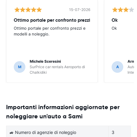
15-07-2026
Ottimo portale per confronto prezzi
Ok
Ottimo portale per confronto prezzi e
Ok
modelli a noleggio.
Michele Sceresini
Arma
M
SurPrice car rentals Aeroporto di
A
Autou
Chalkidiki
Inter
Importanti informazioni aggiornate per
noleggiare un'auto a Sami
🚙 Numero di agenzie di noleggio
3