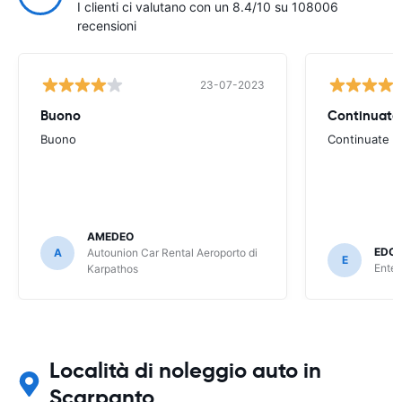
I clienti ci valutano con un 8.4/10 su 108006
recensioni
23-07-2023
Buono
Continuate 
Buono
Continuate co
AMEDEO
EDO
A
Autounion Car Rental Aeroporto di
E
Enter
Karpathos
Località di noleggio auto in
Scarpanto