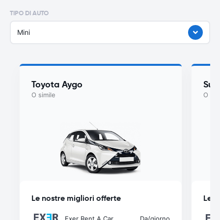
TIPO DI AUTO
Mini
Toyota Aygo
Suzu
O simile
O sim
Le nostre migliori offerte
Le n
Exer Rent A Car
Da
/giorno