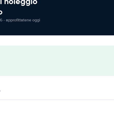
l noleggio
o
6 - approfittatene oggi
o