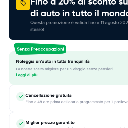
Fino a 20% di sconto su
di auto in tutto il mond
Questa promozione è valida fino a 11 agosto 202
stesso!
Senza Preoccupazioni
Noleggia un’auto in tutta tranquillità
La nostra scelta migliore per un viaggio senza pensieri.
Leggi di più
Cancellazione
gratuita
Fino a 48 ore prima dell'orario programmato per il preliev
Miglior prezzo garantito