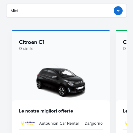
Mini
Citroen C1
Cit
O simile
O sim
Le nostre migliori offerte
Le n
Autounion Car Rental
Da
/giorno