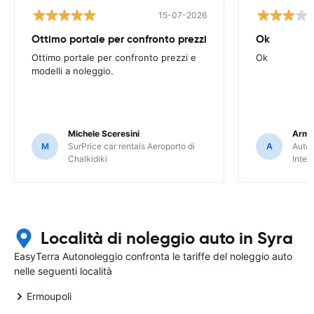
15-07-2026
Ottimo portale per confronto prezzi
Ok
Ottimo portale per confronto prezzi e
Ok
modelli a noleggio.
Michele Sceresini
Arma
M
SurPrice car rentals Aeroporto di
A
Autou
Chalkidiki
Inter
Località di noleggio auto in Syra
EasyTerra Autonoleggio confronta le tariffe del noleggio auto
nelle seguenti località
Ermoupoli