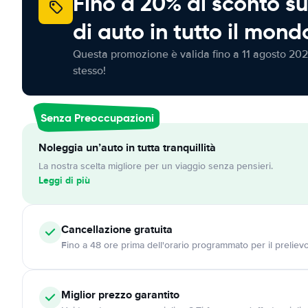
Fino a 20% di sconto su
di auto in tutto il mond
Questa promozione è valida fino a 11 agosto 202
stesso!
Senza Preoccupazioni
Noleggia un’auto in tutta tranquillità
La nostra scelta migliore per un viaggio senza pensieri.
Leggi di più
Cancellazione
gratuita
Fino a 48 ore prima dell'orario programmato per il preliev
Miglior prezzo garantito