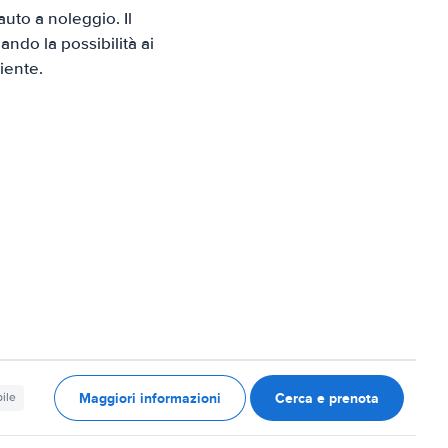
uto a noleggio. Il
ndo la possibilità ai
iente.
Maggiori informazioni
Cerca e prenota
ile