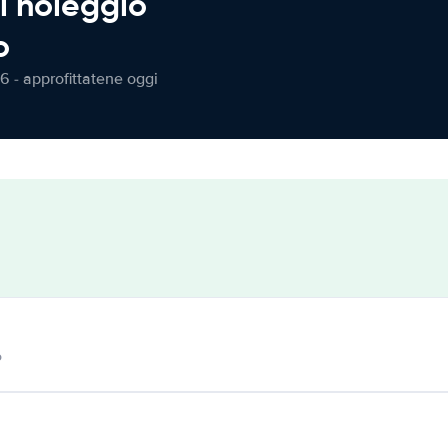
l noleggio
o
6 - approfittatene oggi
o