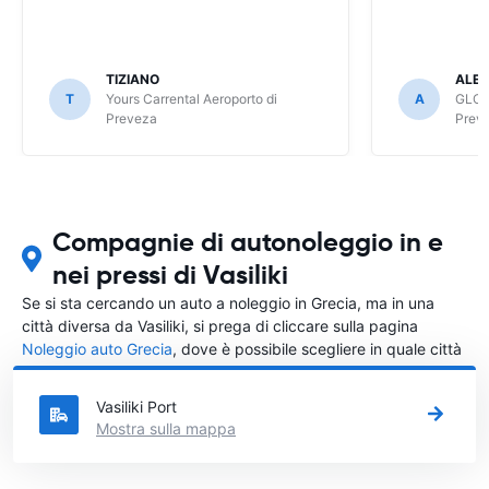
TIZIANO
ALES
T
Yours Carrental Aeroporto di
A
GLOB
Preveza
Prev
Compagnie di autonoleggio in e
nei pressi di Vasiliki
Se si sta cercando un auto a noleggio in Grecia, ma in una
città diversa da Vasiliki, si prega di cliccare sulla pagina
Noleggio auto Grecia
, dove è possibile scegliere in quale città
in Grecia si vuole noleggiare l'auto.
Vasiliki Port
Mostra sulla mappa