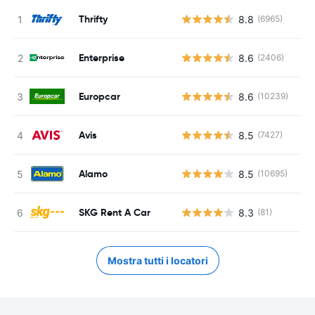
Thrifty
8.8
(6965)
Enterprise
8.6
(2406)
Europcar
8.6
(10239)
Avis
8.5
(7427)
Alamo
8.5
(10695)
SKG Rent A Car
8.3
(81)
Mostra tutti i locatori