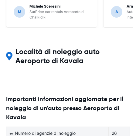
Michele Sceresini
Arma
M
SurPrice car rentals Aeroporto di
A
Autou
Chalkidiki
Inter
Località di noleggio auto
Aeroporto di Kavala
Importanti informazioni aggiornate per il
noleggio di un'auto presso Aeroporto di
Kavala
🚙 Numero di agenzie di noleggio
26