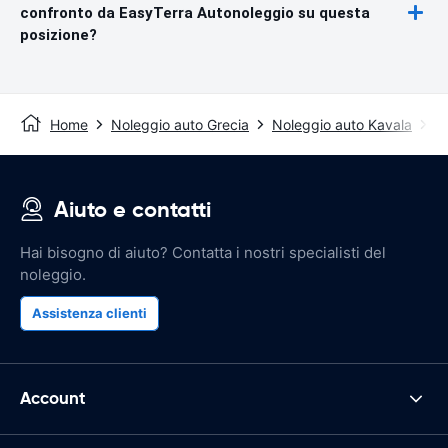
confronto da EasyTerra Autonoleggio su questa
posizione?
Home
Noleggio auto Grecia
Noleggio auto Kavala
A
Aiuto e contatti
Hai bisogno di aiuto? Contatta i nostri specialisti del
noleggio.
Assistenza clienti
Account