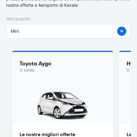
nostra offerta a Aeroporto di Kavala
TIPO DI AUTO
Mini
Toyota Aygo
Hyu
O simile
O sim
Le nostre migliori offerte
Le n