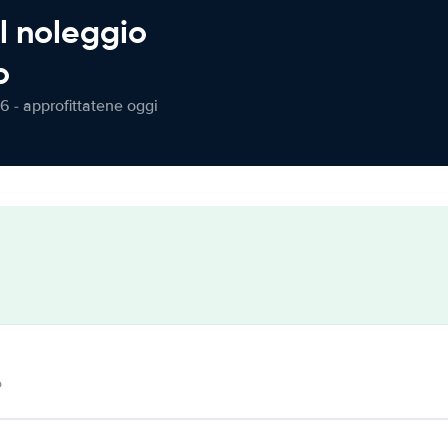
l noleggio
o
6 - approfittatene oggi
o