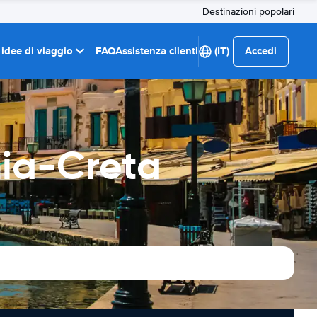
Destinazioni popolari
 idee di viaggio
FAQ
Assistenza clienti
(IT)
Accedi
nia-Creta