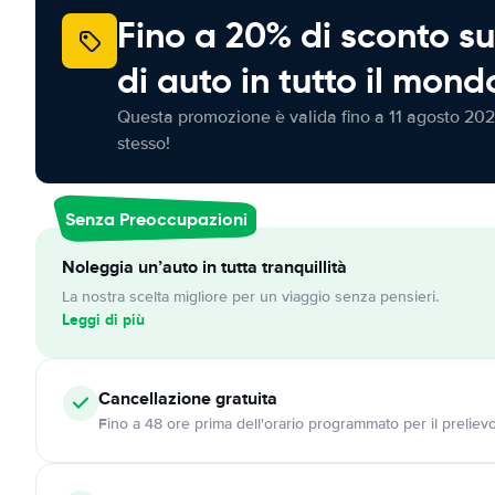
Fino a 20% di sconto su
di auto in tutto il mond
Questa promozione è valida fino a 11 agosto 202
stesso!
Senza Preoccupazioni
Noleggia un’auto in tutta tranquillità
La nostra scelta migliore per un viaggio senza pensieri.
Leggi di più
Cancellazione
gratuita
Fino a 48 ore prima dell'orario programmato per il preliev