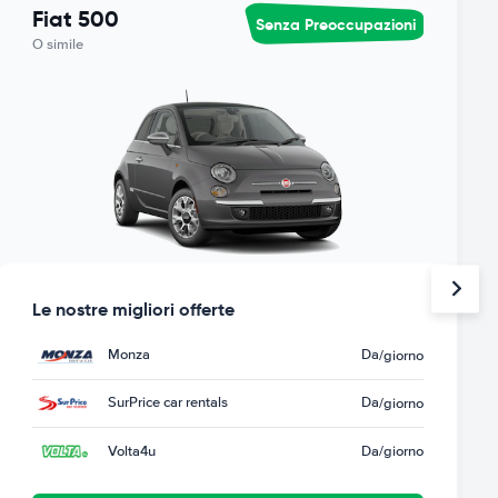
Fiat 500
Senza Preoccupazioni
O simile
Le nostre migliori offerte
Monza
Da
/giorno
SurPrice car rentals
Da
/giorno
Volta4u
Da
/giorno