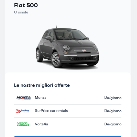
Fiat 500
O simile
Le nostre migliori offerte
Monza
Da
/giorno
SurPrice car rentals
Da
/giorno
Volta4u
Da
/giorno