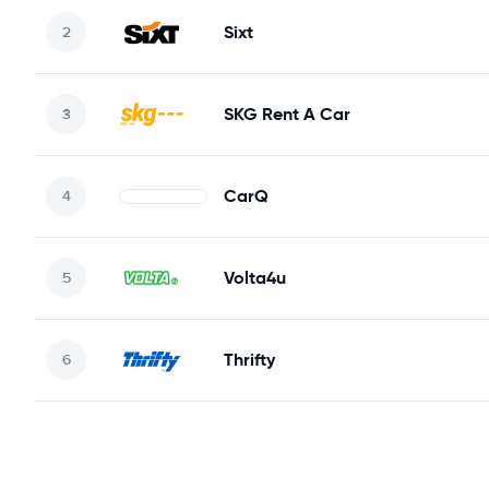
Sixt
SKG Rent A Car
CarQ
Volta4u
Thrifty