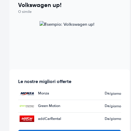
Volkswagen up!
O simile
Le nostre migliori offerte
Monza
Da
/giorno
Green Motion
Da
/giorno
addCarRental
Da
/giorno