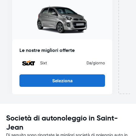
del
Le nostre migliori offerte
Sixt
Da
/giorno
Seleziona
Società di autonoleggio in Saint-
Jean
Di seguito sono riportate le migliori società di noleggio auto in