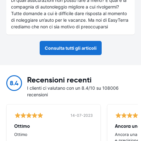
Di quali assicurazioni non posso fare a meno? E qual è la
compagnia di autonoleggio migliore a cui rivolgermi?
Tutte domande a cui è difficile dare risposta al momento
di noleggiare un’auto per le vacanze. Ma noi di EasyTerra
crediamo che non ci sia motivo di preoccuparsi
Consulta tutti gli articoli
Recensioni recenti
8.4
I clienti ci valutano con un 8.4/10 su 108006
recensioni
14-07-2023
Ottimo
Ottimo
Ancora una vo
e precisione