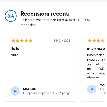
Recensioni recenti
8.4
I clienti ci valutano con un 8.4/10 su 108006
recensioni
14-01-2023
Nulla
infomrazion
Nulla
infomrazioni 
riguardo la v
sono informaz
meno 4 WD, a
altro noleggi
direttamente
MAS
MATILDE
M
Ace R
M
Europcar Aeroporto di Alice Springs
- Int