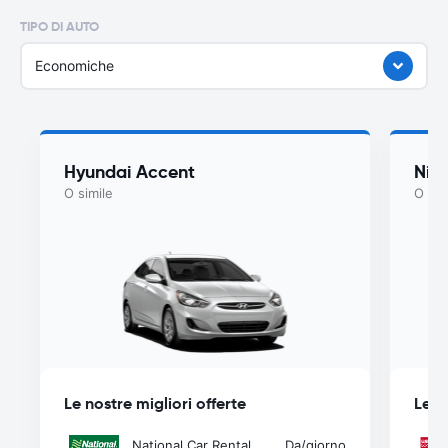
TIPO DI AUTO
Economiche
Hyundai Accent
Nis
O simile
O sim
Le nostre migliori offerte
Le n
National Car Rental
Da
/giorno