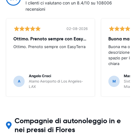
I clienti ci valutano con un 8.4/10 su 108006
recensioni
02-08-2026
Ottimo. Prenoto sempre con EasyTerra
Buona ma oc
Ottimo. Prenoto sempre con EasyTerra
Buona ma occo
descrizione a
spazio per le
chiara
Angelo Croci
Mass
A
Alamo Aeroporto di Los Angeles-
M
Sixt 
LAX
Miam
Compagnie di autonoleggio in e
nei pressi di Flores