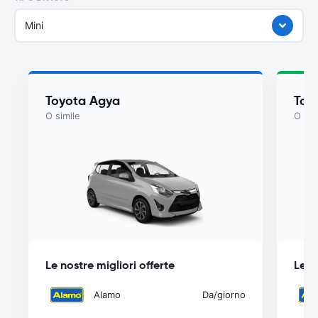
Mini
Toyota Agya
Toy
O simile
O sim
Le nostre migliori offerte
Le n
Alamo
Da
/giorno