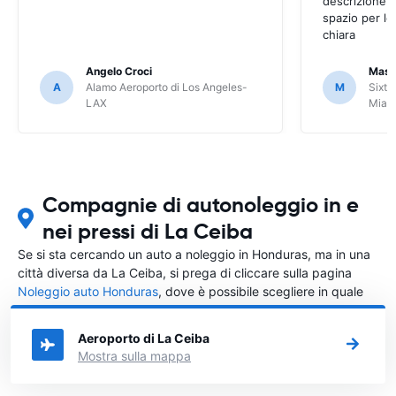
descrizione a
spazio per le
chiara
Angelo Croci
Mass
A
Alamo Aeroporto di Los Angeles-
M
Sixt 
LAX
Miam
Compagnie di autonoleggio in e
nei pressi di La Ceiba
Se si sta cercando un auto a noleggio in Honduras, ma in una
città diversa da La Ceiba, si prega di cliccare sulla pagina
Noleggio auto Honduras
, dove è possibile scegliere in quale
città in Honduras si vuole noleggiare l'auto.
Aeroporto di La Ceiba
Mostra sulla mappa