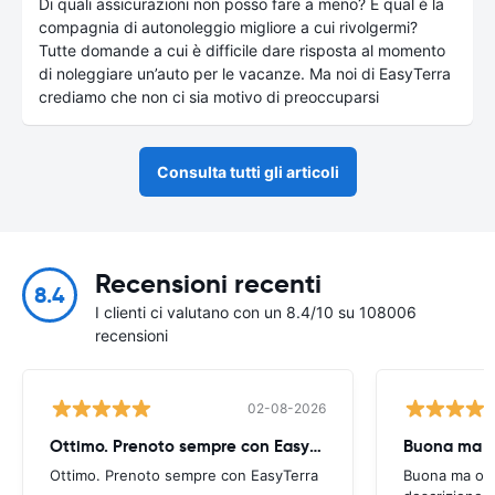
Di quali assicurazioni non posso fare a meno? E qual è la
compagnia di autonoleggio migliore a cui rivolgermi?
Tutte domande a cui è difficile dare risposta al momento
di noleggiare un’auto per le vacanze. Ma noi di EasyTerra
crediamo che non ci sia motivo di preoccuparsi
Consulta tutti gli articoli
Recensioni recenti
8.4
I clienti ci valutano con un 8.4/10 su 108006
recensioni
02-08-2026
Ottimo. Prenoto sempre con EasyTerra
Buona ma oc
Ottimo. Prenoto sempre con EasyTerra
Buona ma occo