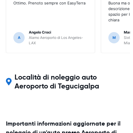
Ottimo. Prenoto sempre con EasyTerra
Buona ma occo
descrizione a
spazio per le
chiara
Angelo Croci
Mass
A
Alamo Aeroporto di Los Angeles-
M
Sixt 
LAX
Miam
Località di noleggio auto
Aeroporto di Tegucigalpa
Importanti informazioni aggiornate per il
noleggio di un'auto presso Aeroporto di