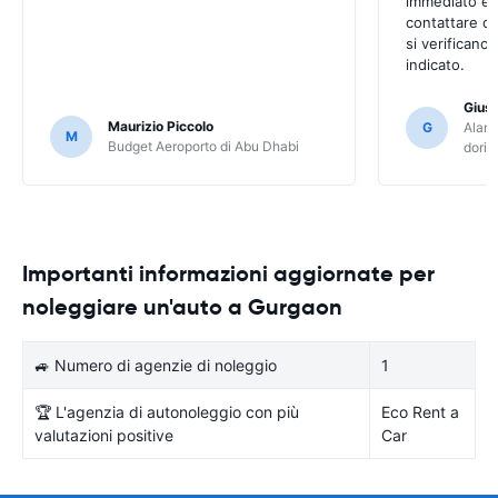
immediato e s
contattare q
si verificano
indicato.
Gius
Maurizio Piccolo
G
Alamo
M
Budget Aeroporto di Abu Dhabi
dori
Importanti informazioni aggiornate per
noleggiare un'auto a Gurgaon
🚙 Numero di agenzie di noleggio
1
🏆 L'agenzia di autonoleggio con più
Eco Rent a
valutazioni positive
Car