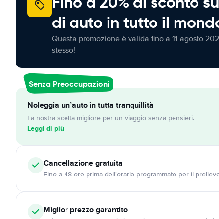
Fino a 20% di sconto su
di auto in tutto il mond
Questa promozione è valida fino a 11 agosto 202
stesso!
Senza Preoccupazioni
Noleggia un’auto in tutta tranquillità
La nostra scelta migliore per un viaggio senza pensieri.
Leggi di più
Cancellazione
gratuita
Fino a 48 ore prima dell'orario programmato per il preliev
Miglior prezzo garantito