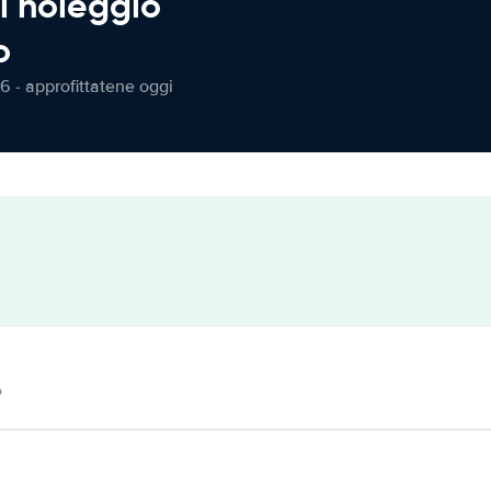
l noleggio
o
6 - approfittatene oggi
o