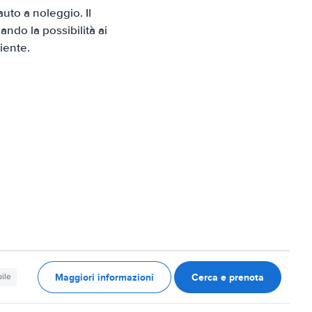
to a noleggio. Il
ndo la possibilità ai
iente.
Maggiori informazioni
Cerca e prenota
ile