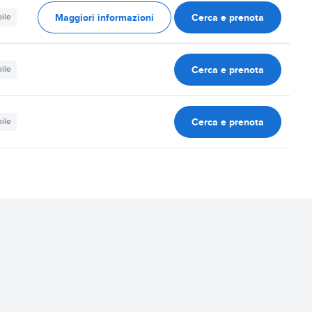
Maggiori informazioni
Cerca e prenota
ile
Cerca e prenota
ile
Cerca e prenota
ile